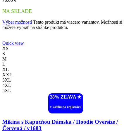
70,00
€
NA SKLADE
Výber možností
Tento produkt má viacero variantov. Možnosti si
môžete vybrať na stránke produktu.
Quick view
XS
S
M
L
XL
XXL
3XL
4XL
5XL
28% ZĽAVA ︎★
v košíku po registrácií
Mikina s Kapucňou Dámska / Hoodie Oversize /
Červená / v1683