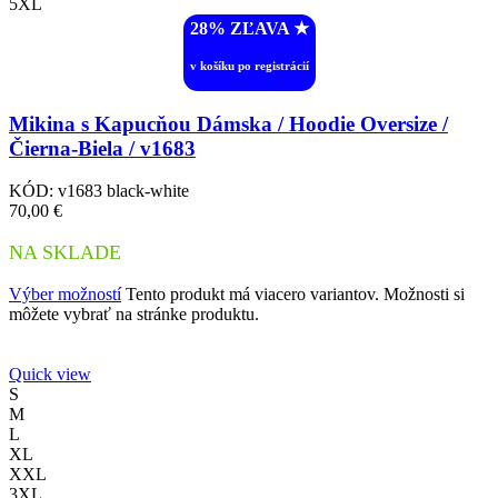
5XL
28% ZĽAVA ︎★
v košíku po registrácií
Mikina s Kapucňou Dámska / Hoodie Oversize /
Čierna-Biela / v1683
KÓD:
v1683 black-white
70,00
€
NA SKLADE
Výber možností
Tento produkt má viacero variantov. Možnosti si
môžete vybrať na stránke produktu.
Quick view
S
M
L
XL
XXL
3XL