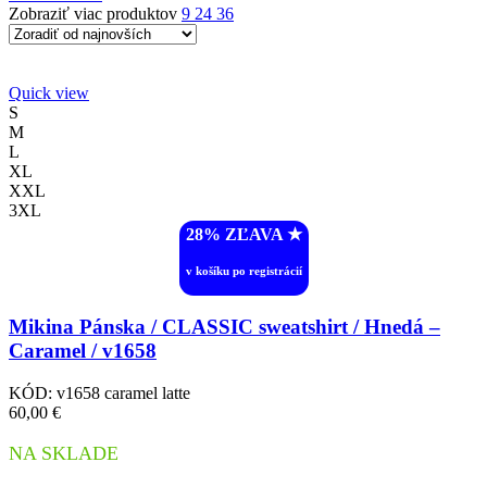
Zobraziť viac produktov
9
24
36
Quick view
S
M
L
XL
XXL
3XL
28% ZĽAVA ︎★
v košíku po registrácií
Mikina Pánska / CLASSIC sweatshirt / Hnedá –
Caramel / v1658
KÓD:
v1658 caramel latte
60,00
€
NA SKLADE