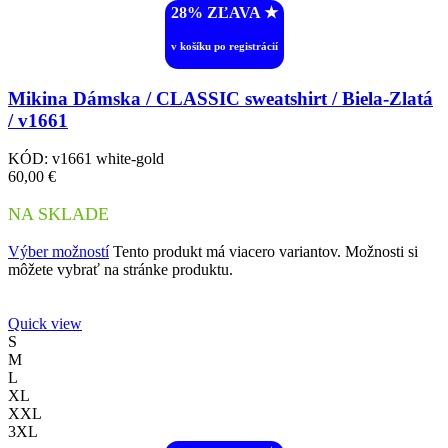
28% ZĽAVA ︎★
v košíku po registrácií
Mikina Dámska / CLASSIC sweatshirt / Biela-Zlatá
/ v1661
KÓD:
v1661 white-gold
60,00
€
NA SKLADE
Výber možností
Tento produkt má viacero variantov. Možnosti si
môžete vybrať na stránke produktu.
Quick view
S
M
L
XL
XXL
3XL