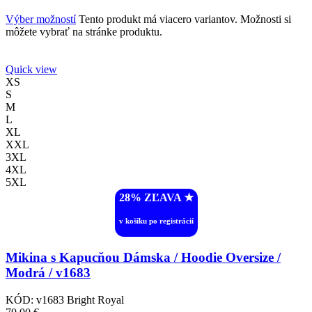
Výber možností
Tento produkt má viacero variantov. Možnosti si
môžete vybrať na stránke produktu.
Quick view
XS
S
M
L
XL
XXL
3XL
4XL
5XL
28% ZĽAVA ︎★
v košíku po registrácií
Mikina s Kapucňou Dámska / Hoodie Oversize /
Modrá / v1683
KÓD:
v1683 Bright Royal