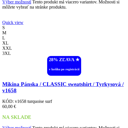
Výber možností
Tento produkt má viacero variantov. Možnosti si
môžete vybrať na stránke produktu.
Quick view
S
M
L
XL
XXL
3XL
28% ZĽAVA ︎★
v košíku po registrácií
Mikina Pánska / CLASSIC sweatshirt / Tyrkysová /
v1658
KÓD:
v1658 turquoise surf
60,00
€
NA SKLADE
Výber možností
Tento produkt má viacero variantov. Možnosti si