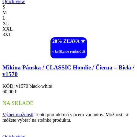
Quick view
S
M
L
XL
XXL
3XL
28% ZĽAVA ︎★
v košíku po registrácií
Mikina Pánska / CLASSIC Hoodie / Čierna – Biela /
v1570
KÓD:
v1570 black-white
60,00
€
NA SKLADE
Výber možností
Tento produkt má viacero variantov. Možnosti si
môžete vybrať na stránke produktu.
Quick view