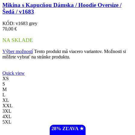
Mikina s Kapucňou Dámska / Hoodie Oversize /
Šedá / v1683
KÓD:
v1683 grey
70,00
€
NA SKLADE
Výber možností
Tento produkt má viacero variantov. Možnosti si
môžete vybrať na stránke produktu.
Quick view
XS
S
M
L
XL
XXL
3XL
4XL
5XL
28% ZĽAVA ︎★