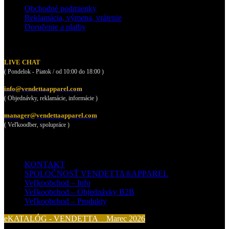
Obchodné podmienky
Reklamácia, výmena, vrátenie
Doručenie a platby
ZAKAZNÍCKA PODPORA
LIVE CHAT
( Pondelok - Piatok / od 10:00 do 18:00 )
info@vendettaapparel.com
( Objednávky, reklamácie, informácie )
manager@vendettaapparel.com
( Veľkoodber, spolupráce )
VENDETTA APPAREL
KONTAKT
SPOLOČNOSŤ VENDETTA®APPAREL
Veľkoobchod – Info
Veľkoobchod – Objednávky B2B
Veľkoobchod – Produkty
eKATALÓG - VENDETTA__Marec 2026