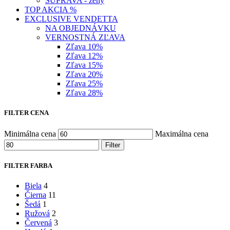
SÚPRAVA - ženy
TOP AKCIA %
EXCLUSIVE VENDETTA
NA OBJEDNÁVKU
VERNOSTNÁ ZĽAVA
Zľava 10%
Zľava 12%
Zľava 15%
Zľava 20%
Zľava 25%
Zľava 28%
FILTER CENA
Minimálna cena
Maximálna cena
Filter
FILTER FARBA
Biela
4
Čierna
11
Šedá
1
Ružová
2
Červená
3