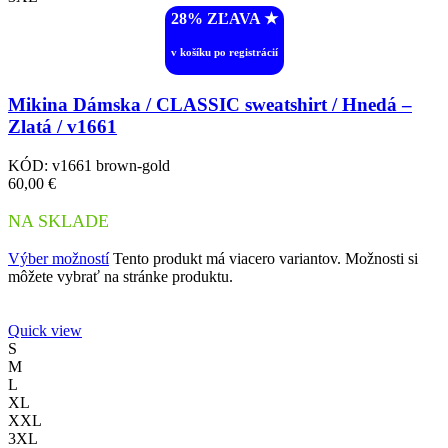
28% ZĽAVA ︎★
v košíku po registrácií
Mikina Dámska / CLASSIC sweatshirt / Hnedá –
Zlatá / v1661
KÓD:
v1661 brown-gold
60,00
€
NA SKLADE
Výber možností
Tento produkt má viacero variantov. Možnosti si
môžete vybrať na stránke produktu.
Quick view
S
M
L
XL
XXL
3XL