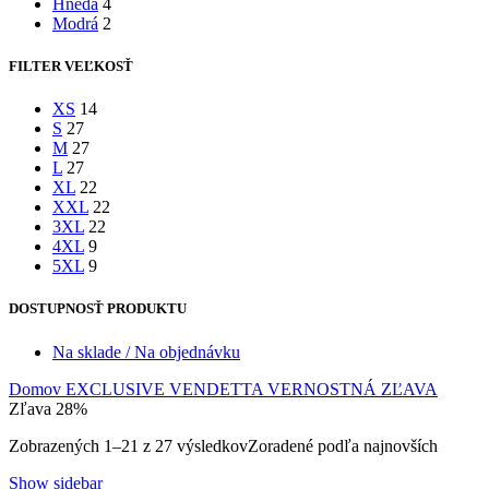
Hnedá
4
Modrá
2
FILTER VEĽKOSŤ
XS
14
S
27
M
27
L
27
XL
22
XXL
22
3XL
22
4XL
9
5XL
9
DOSTUPNOSŤ PRODUKTU
Na sklade / Na objednávku
Domov
EXCLUSIVE VENDETTA
VERNOSTNÁ ZĽAVA
Zľava 28%
Zobrazených 1–21 z 27 výsledkov
Zoradené podľa najnovších
Show sidebar