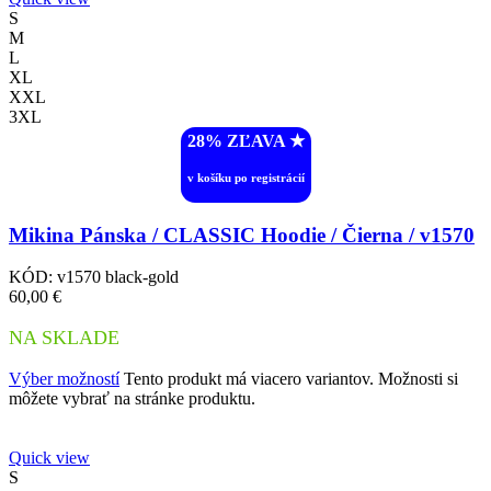
S
M
L
XL
XXL
3XL
28% ZĽAVA ︎★
v košíku po registrácií
Mikina Pánska / CLASSIC Hoodie / Čierna / v1570
KÓD:
v1570 black-gold
60,00
€
NA SKLADE
Výber možností
Tento produkt má viacero variantov. Možnosti si
môžete vybrať na stránke produktu.
Quick view
S