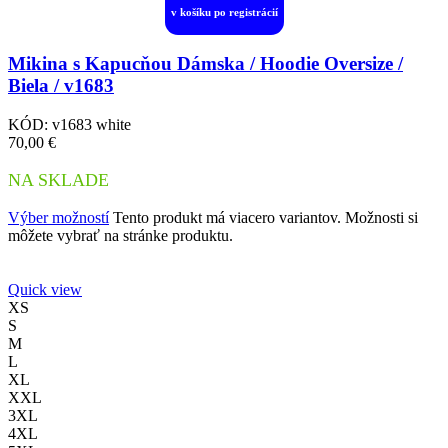
v košíku po registrácií
Mikina s Kapucňou Dámska / Hoodie Oversize /
Biela / v1683
KÓD:
v1683 white
70,00
€
NA SKLADE
Výber možností
Tento produkt má viacero variantov. Možnosti si
môžete vybrať na stránke produktu.
Quick view
XS
S
M
L
XL
XXL
3XL
4XL