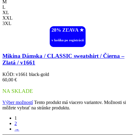
M
L
XL
XXL
3XL
28% ZĽAVA ︎★
v košíku po registrácií
Mikina Dámska / CLASSIC sweatshirt / Čierna –
Zlatá / v1661
KÓD:
v1661 black-gold
60,00
€
NA SKLADE
Výber možností
Tento produkt má viacero variantov. Možnosti si
môžete vybrať na stránke produktu.
1
2
→