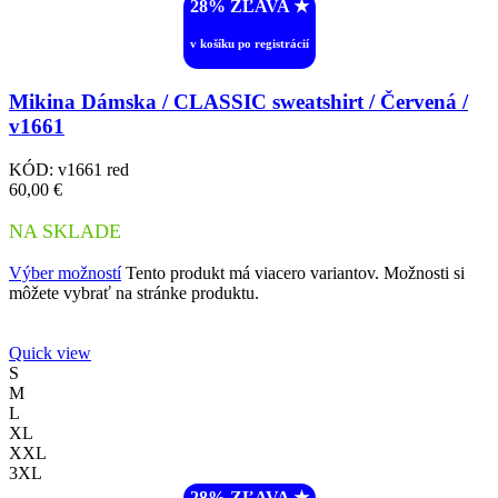
28% ZĽAVA ︎★
v košíku po registrácií
Mikina Dámska / CLASSIC sweatshirt / Červená /
v1661
KÓD:
v1661 red
60,00
€
NA SKLADE
Výber možností
Tento produkt má viacero variantov. Možnosti si
môžete vybrať na stránke produktu.
Quick view
S
M
L
XL
XXL
3XL
28% ZĽAVA ︎★