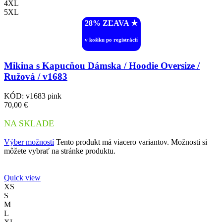
4XL
5XL
28% ZĽAVA ︎★
v košíku po registrácií
Mikina s Kapucňou Dámska / Hoodie Oversize /
Ružová / v1683
KÓD:
v1683 pink
70,00
€
NA SKLADE
Výber možností
Tento produkt má viacero variantov. Možnosti si
môžete vybrať na stránke produktu.
Quick view
XS
S
M
L