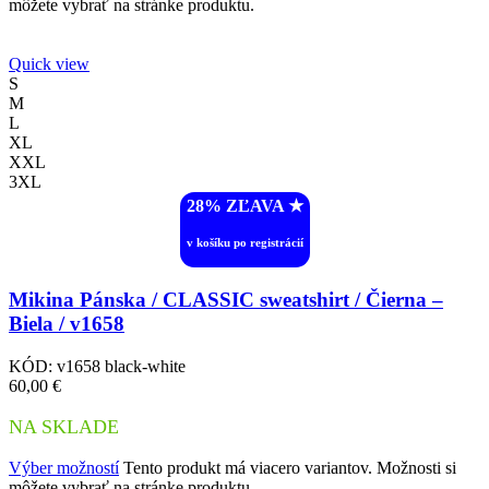
môžete vybrať na stránke produktu.
Quick view
S
M
L
XL
XXL
3XL
28% ZĽAVA ︎★
v košíku po registrácií
Mikina Pánska / CLASSIC sweatshirt / Čierna –
Biela / v1658
KÓD:
v1658 black-white
60,00
€
NA SKLADE
Výber možností
Tento produkt má viacero variantov. Možnosti si
môžete vybrať na stránke produktu.