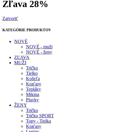
Zľava 28%
Zatvoriť
KATEGÓRIE PRODUKTOV
NOVÉ
NOVÉ - muži
NOVÉ - ženy
ZĽAVA
MUŽI
Tričko
Tielko
Košeľa
Kraťasy
Tepláky
Mikina
Plavky
ŽENY
Tričko
Tričko SPORT
Topy - Tielka
Kraťasy
Leginy