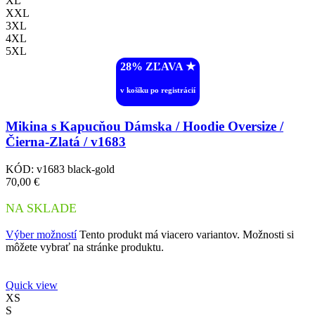
XL
XXL
3XL
4XL
5XL
28% ZĽAVA ︎★
v košíku po registrácií
Mikina s Kapucňou Dámska / Hoodie Oversize /
Čierna-Zlatá / v1683
KÓD:
v1683 black-gold
70,00
€
NA SKLADE
Výber možností
Tento produkt má viacero variantov. Možnosti si
môžete vybrať na stránke produktu.
Quick view
XS
S