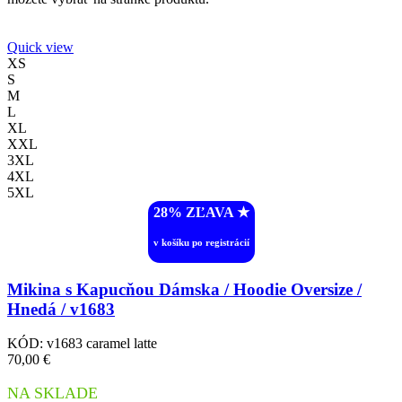
Quick view
XS
S
M
L
XL
XXL
3XL
4XL
5XL
28% ZĽAVA ︎★
v košíku po registrácií
Mikina s Kapucňou Dámska / Hoodie Oversize /
Hnedá / v1683
KÓD:
v1683 caramel latte
70,00
€
NA SKLADE